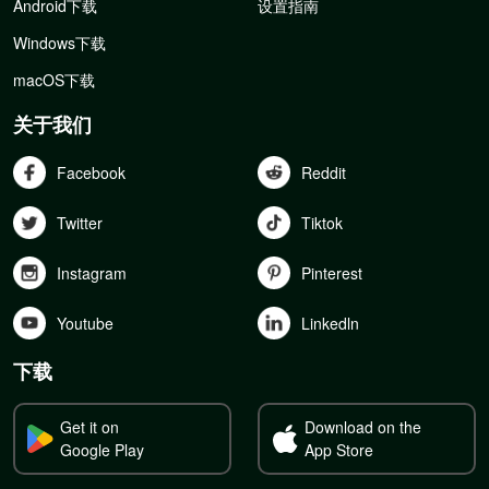
Android下载
设置指南
Windows下载
macOS下载
关于我们
Facebook
Reddit
Twitter
Tiktok
Instagram
Pinterest
Youtube
Linkedln
下载
Get it on
Download on the
Google Play
App Store